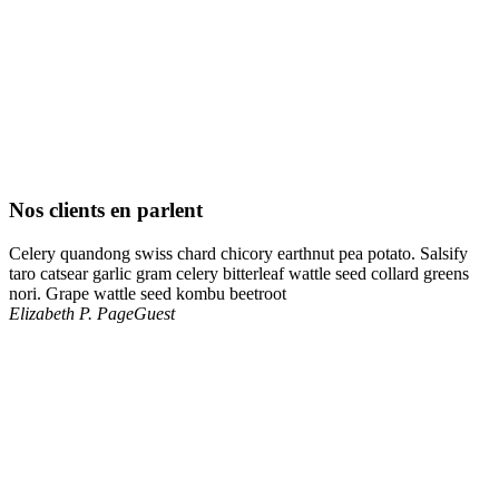
Nos clients en parlent
Celery quandong swiss chard chicory earthnut pea potato. Salsify
taro catsear garlic gram celery bitterleaf wattle seed collard greens
nori. Grape wattle seed kombu beetroot
Elizabeth P. Page
Guest