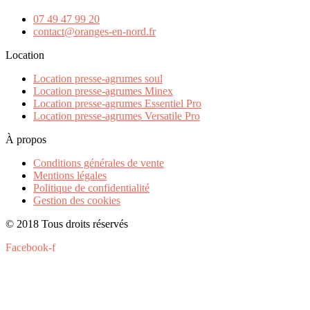
07 49 47 99 20
contact@oranges-en-nord.fr
Location
Location presse-agrumes soul
Location presse-agrumes Minex
Location presse-agrumes Essentiel Pro
Location presse-agrumes Versatile Pro
À propos
Conditions générales de vente
Mentions légales
Politique de confidentialité
Gestion des cookies
© 2018 Tous droits réservés
Facebook-f