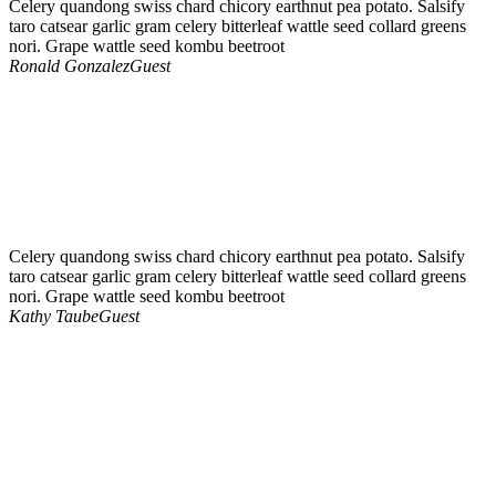
Celery quandong swiss chard chicory earthnut pea potato. Salsify
taro catsear garlic gram celery bitterleaf wattle seed collard greens
nori. Grape wattle seed kombu beetroot
Ronald Gonzalez
Guest
Celery quandong swiss chard chicory earthnut pea potato. Salsify
taro catsear garlic gram celery bitterleaf wattle seed collard greens
nori. Grape wattle seed kombu beetroot
Kathy Taube
Guest