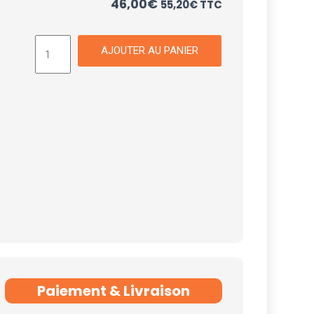
46,00
€
55,20
€
TTC
AJOUTER AU PANIER
Paiement & Livraison