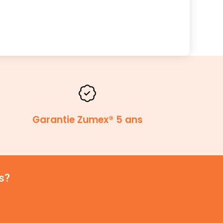
Garantie Zumex® 5 ans
s?