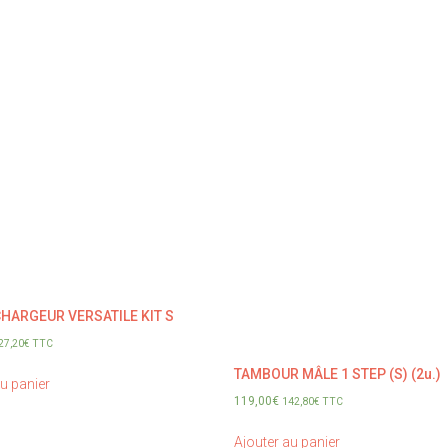
HARGEUR VERSATILE KIT S
27,20
€
TTC
TAMBOUR MÂLE 1 STEP (S) (2u.)
au panier
119,00
€
142,80
€
TTC
Ajouter au panier