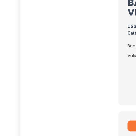
B
V
UG
Cat
Bac
Val