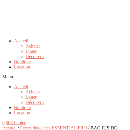
Accueil
Acheter
Louer
Découvrir
Boutique
Location
Menu
Accueil
Acheter
Louer
Découvrir
Boutique
Location
0,00
€
Panier
Accueil
/
Pièces détachées ESSENTIAL PRO
/ BAC JUS DE