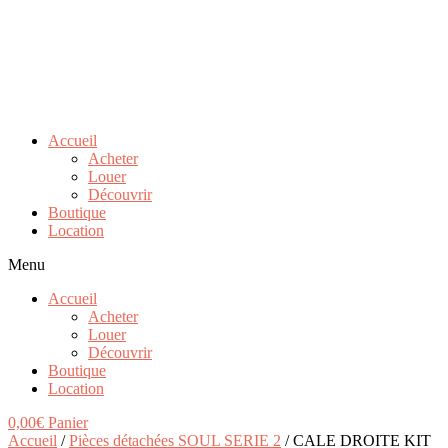
Accueil
Acheter
Louer
Découvrir
Boutique
Location
Menu
Accueil
Acheter
Louer
Découvrir
Boutique
Location
0,00
€
Panier
Accueil
/
Pièces détachées SOUL SERIE 2
/ CALE DROITE KIT