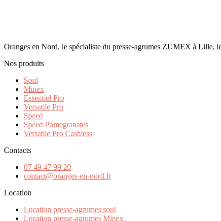
Oranges en Nord, le spécialiste du presse-agrumes ZUMEX à Lille, le
Nos produits
Soul
Minex
Essentiel Pro
Versatile Pro
Speed
Speed Pomegranates
Versatile Pro Cashless
Contacts
07 49 47 99 20
contact@oranges-en-nord.fr
Location
Location presse-agrumes soul
Location presse-agrumes Minex