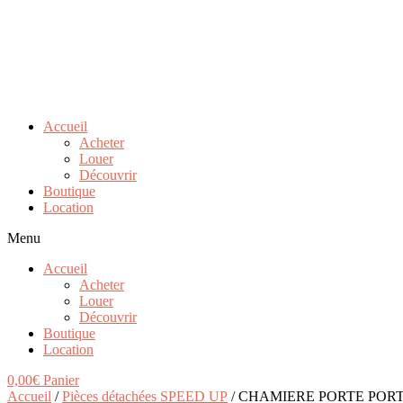
Accueil
Acheter
Louer
Découvrir
Boutique
Location
Menu
Accueil
Acheter
Louer
Découvrir
Boutique
Location
0,00
€
Panier
Accueil
/
Pièces détachées SPEED UP
/ CHAMIERE PORTE POR