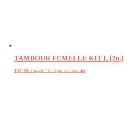
TAMBOUR FEMELLE KIT L (2u.)
162,00
€
Ajouter au panier
194,40
€
TTC