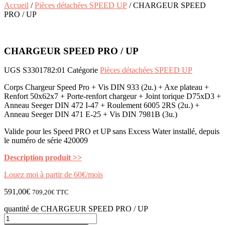
Accueil
/
Pièces détachées SPEED UP
/ CHARGEUR SPEED
PRO / UP
CHARGEUR SPEED PRO / UP
UGS
S3301782:01
Catégorie
Pièces détachées SPEED UP
Corps Chargeur Speed Pro + Vis DIN 933 (2u.) + Axe plateau +
Renfort 50x62x7 + Porte-renfort chargeur + Joint torique D75xD3 +
Anneau Seeger DIN 472 I-47 + Roulement 6005 2RS (2u.) +
Anneau Seeger DIN 471 E-25 + Vis DIN 7981B (3u.)
Valide pour les Speed PRO et UP sans Excess Water installé, depuis
le numéro de série 420009
Description produit >>
Louez moi à partir de 60€/mois
591,00
€
709,20
€
TTC
quantité de CHARGEUR SPEED PRO / UP