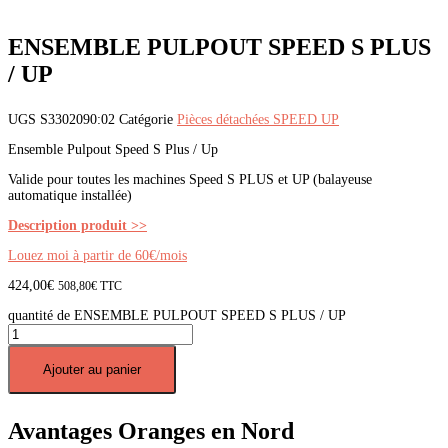
ENSEMBLE PULPOUT SPEED S PLUS
/ UP
UGS
S3302090:02
Catégorie
Pièces détachées SPEED UP
Ensemble Pulpout Speed S Plus / Up
Valide pour toutes les machines Speed S PLUS et UP (balayeuse
automatique installée)
Description produit >>
Louez moi à partir de 60€/mois
424,00
€
508,80
€
TTC
quantité de ENSEMBLE PULPOUT SPEED S PLUS / UP
Ajouter au panier
Avantages Oranges en Nord