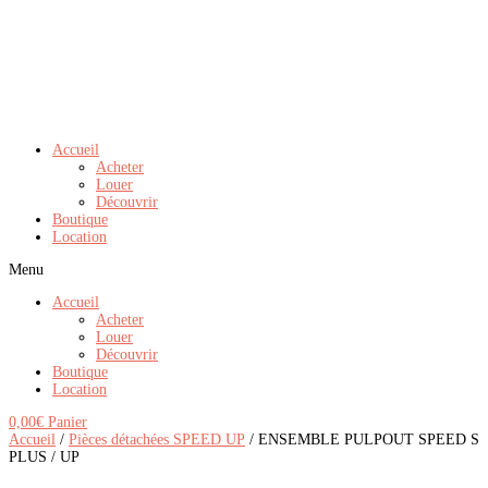
Accueil
Acheter
Louer
Découvrir
Boutique
Location
Menu
Accueil
Acheter
Louer
Découvrir
Boutique
Location
0,00
€
Panier
Accueil
/
Pièces détachées SPEED UP
/ ENSEMBLE PULPOUT SPEED S
PLUS / UP