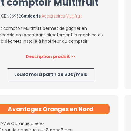
it comptoir Multifruit
S
OEN06952
Catégorie
Accessoires Multifruit
it comptoir Multifruit permet de gagner en
onomie en raccordant directement la machine au
à déchets installé à l’intérieur du comptoir.
Description produit >>
Louez moi à partir de 60€/mois
Avantages Oranges en Nord
SAV & Garantie pièces
Garantie constructeur Zumex 5 ans