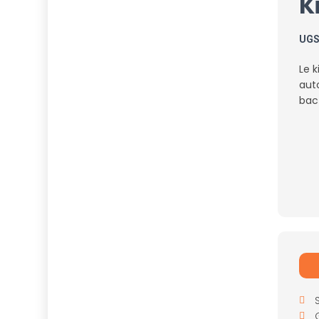
K
UG
Le k
aut
bac 