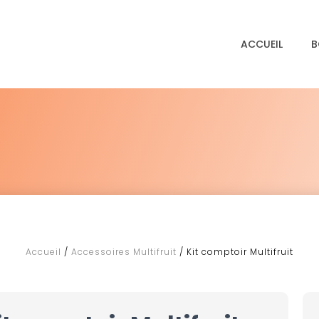
ACCUEIL
B
Accueil
/
Accessoires Multifruit
/ Kit comptoir Multifruit