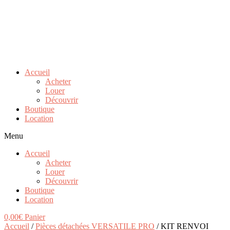
Accueil
Acheter
Louer
Découvrir
Boutique
Location
Menu
Accueil
Acheter
Louer
Découvrir
Boutique
Location
0,00
€
Panier
Accueil
/
Pièces détachées VERSATILE PRO
/ KIT RENVOI