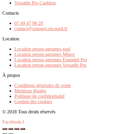
Versatile Pro Cashless
Contacts
07 49 47 99 20
contact@oranges-en-nord.fr
Location
Location presse-agrumes soul
Location presse-agrumes Minex
Location presse-agrumes Essentiel Pro
Location presse-agrumes Versatile Pro
À propos
Conditions générales de vente
Mentions légales
Politique de confidentialité
Gestion des cookies
© 2018 Tous droits réservés
Facebook-f