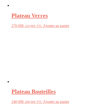
Plateau Verres
270,00
€
Ajouter au panier
324,00
€
TTC
Plateau Bouteilles
240,00
€
Ajouter au panier
288,00
€
TTC