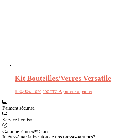
Kit Bouteilles/Verres Versatile
850,00
€
Ajouter au panier
1.020,00
€
TTC
Paiment sécurisé
Service livraison
Garantie Zumex® 5 ans
Intéressé par la location de nos presse-agrumes?