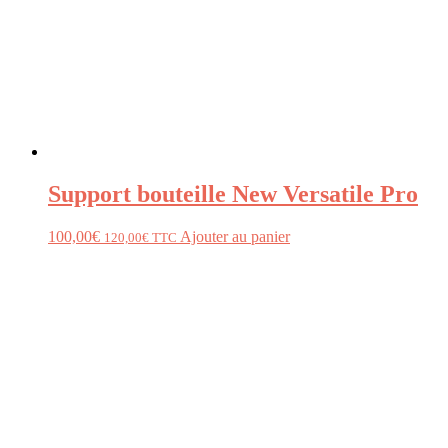
Support bouteille New Versatile Pro
100,00
€
Ajouter au panier
120,00
€
TTC