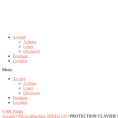
Accueil
Acheter
Louer
Découvrir
Boutique
Location
Menu
Accueil
Acheter
Louer
Découvrir
Boutique
Location
0,00
€
Panier
Accueil
/
Pièces détachées SPEED UP
/ PROTECTION CLAVIER 