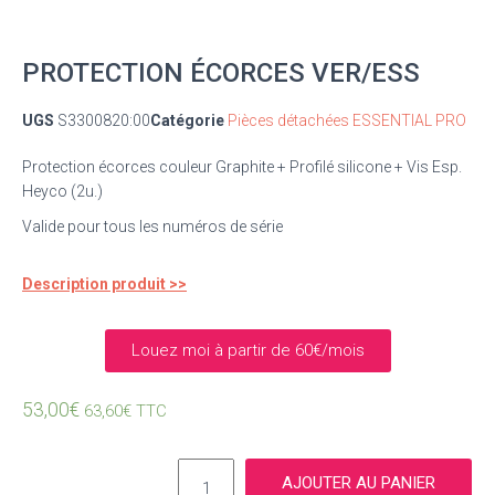
PROTECTION ÉCORCES VER/ESS
UGS
S3300820:00
Catégorie
Pièces détachées ESSENTIAL PRO
Protection écorces couleur Graphite + Profilé silicone + Vis Esp.
Heyco (2u.)
Valide pour tous les numéros de série
Description produit >>
Louez moi à partir de 60€/mois
53,00
€
63,60
€
TTC
AJOUTER AU PANIER