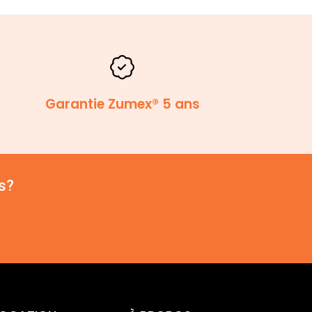
Garantie Zumex® 5 ans
s?