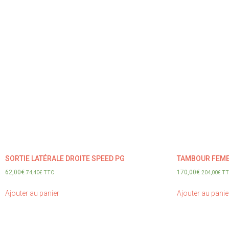
SORTIE LATÉRALE DROITE SPEED PG
TAMBOUR FEMEL
62,00
€
170,00
€
74,40
€
TTC
204,00
€
TT
Ajouter au panier
Ajouter au panie