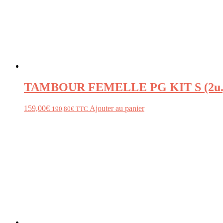
TAMBOUR FEMELLE PG KIT S (2u.
159,00
€
Ajouter au panier
190,80
€
TTC