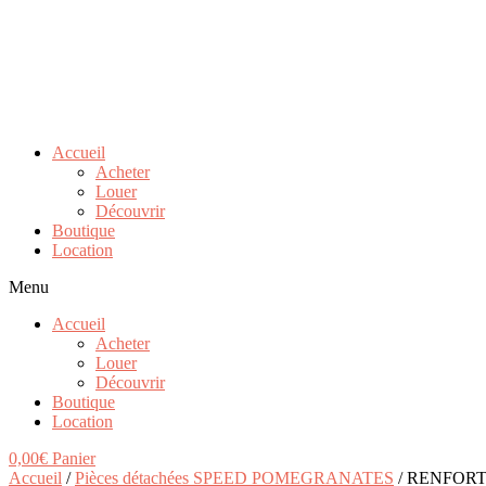
Accueil
Acheter
Louer
Découvrir
Boutique
Location
Menu
Accueil
Acheter
Louer
Découvrir
Boutique
Location
0,00
€
Panier
Accueil
/
Pièces détachées SPEED POMEGRANATES
/ RENFORT