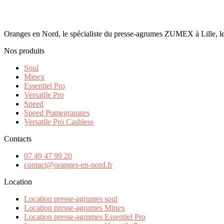
Oranges en Nord, le spécialiste du presse-agrumes ZUMEX à Lille, le
Nos produits
Soul
Minex
Essentiel Pro
Versatile Pro
Speed
Speed Pomegranates
Versatile Pro Cashless
Contacts
07 49 47 99 20
contact@oranges-en-nord.fr
Location
Location presse-agrumes soul
Location presse-agrumes Minex
Location presse-agrumes Essentiel Pro