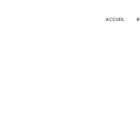
ACCUEIL
B
Soul série 2