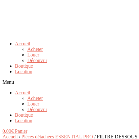
Accueil
Acheter
Louer
Découvrir
Boutique
Location
Menu
Accueil
Acheter
Louer
Découvrir
Boutique
Location
0,00
€
Panier
Accueil
/
Pièces détachées ESSENTIAL PRO
/ FILTRE DESSOUS