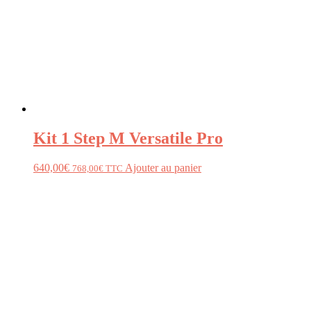
Kit 1 Step M Versatile Pro
640,00
€
Ajouter au panier
768,00
€
TTC