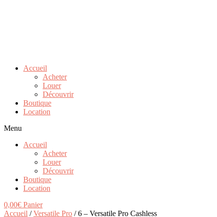
Accueil
Acheter
Louer
Découvrir
Boutique
Location
Menu
Accueil
Acheter
Louer
Découvrir
Boutique
Location
0,00
€
Panier
Accueil
/
Versatile Pro
/ 6 – Versatile Pro Cashless